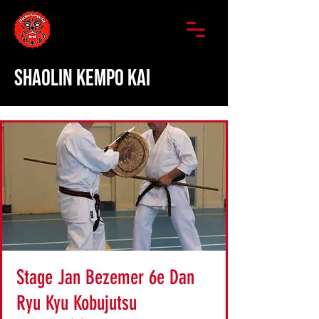
SHAOLIN KEMPO KAI
Stage Jan Bezemer 6e Dan
Ryu Kyu Kobujutsu