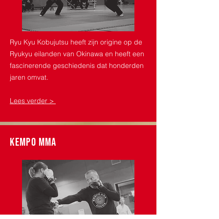
Ryu Kyu Kobujutsu heeft zijn origine op de
Ryukyu eilanden van Okinawa en heeft een
fascinerende geschiedenis dat honderden
jaren omvat.
Lees verder >
kempo mma