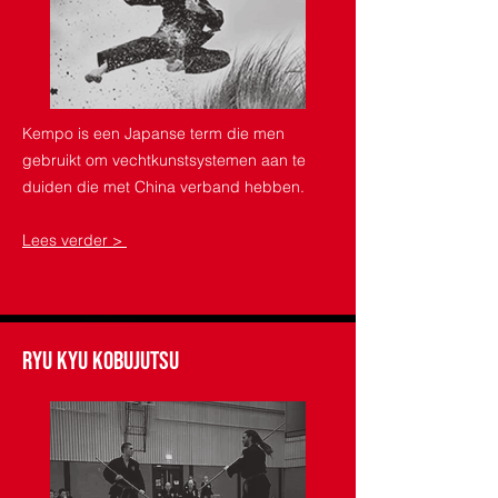
Kempo is een Japanse term die men
gebruikt om vechtkunstsystemen aan te
duiden die met China verband hebben.
Lees verder >
Ryu Kyu Kobujutsu