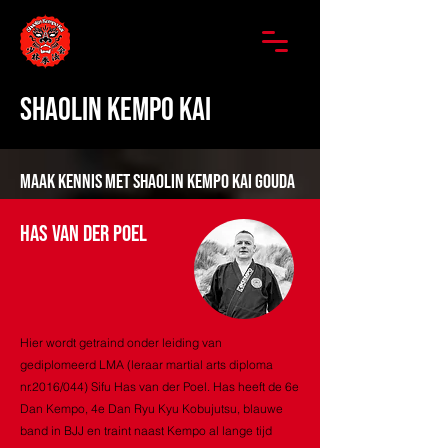
SHAOLIN KEMPO KAI
MAAK KENNIS MET SHAOLIN KEMPO KAI Gouda
has van der poel
Hier wordt getraind onder leiding van
gediplomeerd LMA (leraar martial arts diploma
nr.2016/044) Sifu Has van der Poel. Has
heeft de 6e
Dan Kempo, 4e Dan Ryu Kyu Kobujutsu, blauwe
band in BJJ en traint naast Kempo al lange tijd