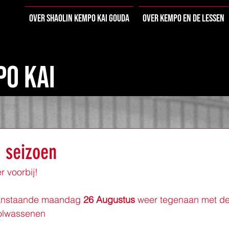
Over Shaolin Kempo Kai Gouda
Over Kempo en de lessen
PO KAI
e seizoen
 voorbij!
anstaande maandag 
26 Augustus 
weer tegenaan met d
volwassenen