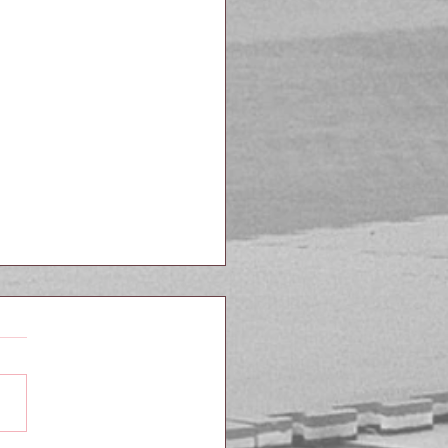
xamens Shaolin Kempo Kai.