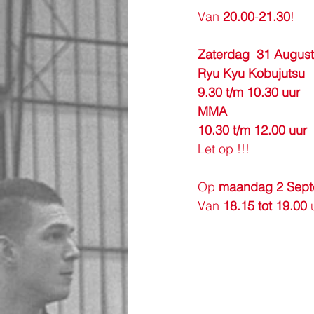
Van 
20.00
-
21.30
!
Zaterdag 
31
August
Ryu
Kyu
Kobujutsu
9.30 t/m 10.30 uur
MMA
10.30 t/m 12.00 uur
Let op !!!
Op 
maandag
2
Sep
Van 
18.15
tot
19.00
 