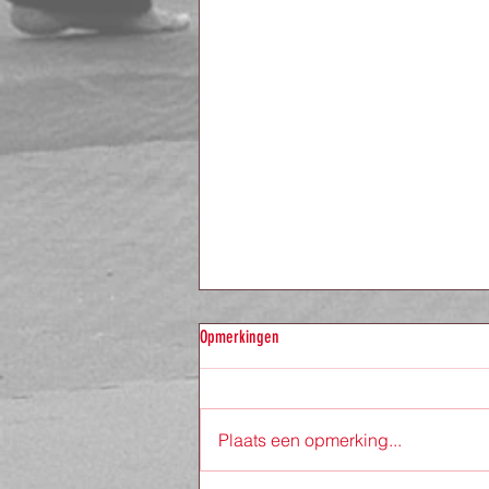
Opmerkingen
Plaats een opmerking...
Zomerstop Shaolin Kempo Kai