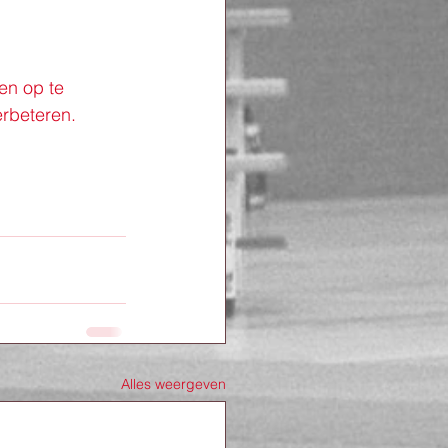
en op te 
erbeteren.
Alles weergeven