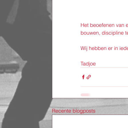
Het beoefenen van e
bouwen, discipline t
Wij hebben er in ied
Tadjoe
Recente blogposts