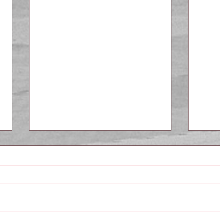
SKB Bondstraining
Band e