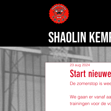
SHAOLIN KEM
23 aug 2024
Start nieuw
De zomerstop is weer
We gaan er vanaf a
trainingen voor de 