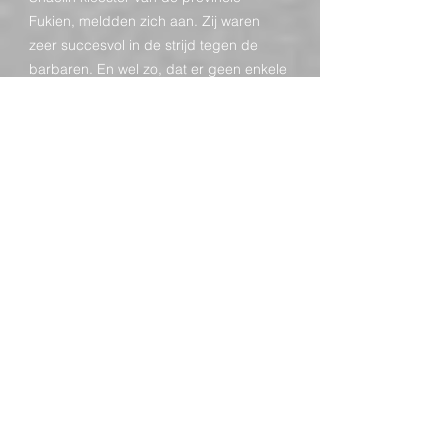
Fukien, meldden zich aan. Zij waren
zeer succesvol in de strijd tegen de
barbaren. En wel zo, dat er geen enkele
monnik werd verwond of gedood.
Daarna marcheerden de monniken naar
Peking, al waar de keizer hun uit
dankbaarheid een jade ring gaf. De ring
bestond uit drie schakels, een zwaard
en een keizerlijke lakzegel in de vorm
van een driehoek.
De vijf stijlen
De jaren gingen voorbij en de faam van
het klooster en zelfverdedigingskunst
groeide. Toen de keizer stierf en de
drakentroon van eigenaar verwisselden
begon de nieuwe gouverneur van de
provincie Fukien laster praatjes over de