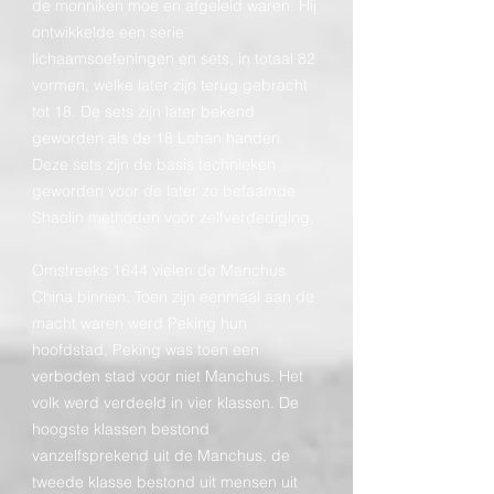
de monniken moe en afgeleid waren. Hij
ontwikkelde een serie
lichaamsoefeningen en sets, in totaal 82
vormen, welke later zijn terug gebracht
tot 18. De sets zijn later bekend
geworden als de 18 Lohan handen.
Deze sets zijn de basis technieken
geworden voor de later zo befaamde
Shaolin methoden voor zelfverdediging.
Omstreeks 1644 vielen de Manchus
China binnen. Toen zijn eenmaal aan de
macht waren werd Peking hun
hoofdstad, Peking was toen een
verboden stad voor niet Manchus. Het
volk werd verdeeld in vier klassen. De
hoogste klassen bestond
vanzelfsprekend uit de Manchus, de
tweede klasse bestond uit mensen uit