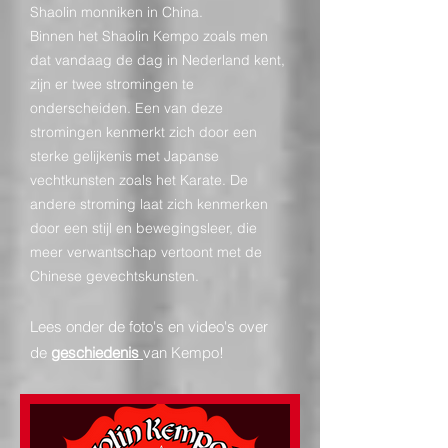
Shaolin monniken in China.
Binnen het Shaolin Kempo zoals men
dat vandaag de dag in Nederland kent,
zijn er twee stromingen te
onderscheiden. Een van deze
stromingen kenmerkt zich door een
sterke gelijkenis met Japanse
vechtkunsten zoals het Karate. De
andere stroming laat zich kenmerken
door een stijl en bewegingsleer, die
meer verwantschap vertoont met de
Chinese gevechtskunsten.
Lees onder de foto's en video's over
de
geschiedenis
van Kempo!