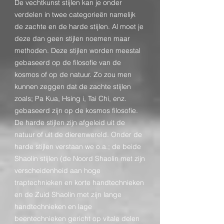
De vechtkunst stijlen kan je onder
verdelen in twee categorieën namelijk
de zachte en de harde stijlen. Al moet je
deze dan geen stijlen noemen maar
methoden. Deze stijlen worden meestal
gebaseerd op de filosofie van de
kosmos of op de natuur. Zo zou men
kunnen zeggen dat de zachte stijlen
zoals; Pa Kua, Hsing i, Tai Chi, enz.
gebaseerd zijn op de kosmos filosofie.
De harde stijlen zijn afgeleid uit de
natuur of uit de dierenwereld. Onder de
harde stijlen verstaan we o.a.; de beide
Shaolin stijlen (de Noord Shaolin met zijn
verscheidenheid aan hoge
traptechnieken en korte handtechnieken
en de Zuid Shaolin met zijn lange
handtechnieken en lage
beentechnieken gericht op vitale delen