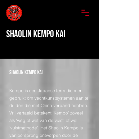
SHAOLIN KEMPO KAI
shaolin kempo kai
Kempo is een Japanse term die men
gebruikt om vechtkunstsystemen aan te
duiden die met China verband hebben.
Vrij vertaald betekent 'Kempo' zoveel
als 'weg of wet van de vuist' of wel
'vuistmethode'. Het Shaolin Kempo is
van oorsprong ontworpen door de