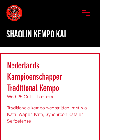
SHAOLIN KEMPO KAI
Nederlands
Kampioenschappen
Traditional Kempo
Wed 25 Oct
  |  
Lochem
Traditionele kempo wedstrijden, met o.a.
Kata, Wapen Kata, Synchroon Kata en
Selfdefense