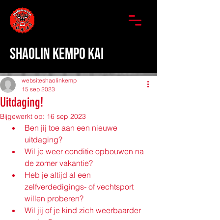
SHAOLIN KEMPO KAI
websiteshaolinkemp
15 sep 2023
Uitdaging!
Bijgewerkt op:
16 sep 2023
Ben jij toe aan een nieuwe 
uitdaging? 
Wil je weer conditie opbouwen na 
de zomer vakantie? 
Heb je altijd al een 
zelfverdedigings- of vechtsport 
willen proberen? 
Wil jij of je kind zich weerbaarder 