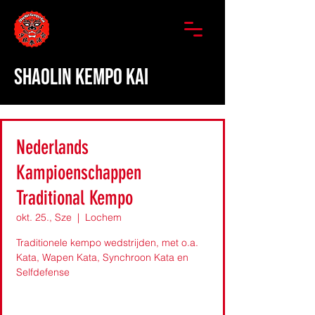
SHAOLIN KEMPO KAI
Nederlands
Kampioenschappen
Traditional Kempo
okt. 25., Sze
  |  
Lochem
Traditionele kempo wedstrijden, met o.a.
Kata, Wapen Kata, Synchroon Kata en
Selfdefense