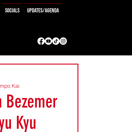
Socials
Updates/agenda
empo Kai
n Bezemer
yu Kyu