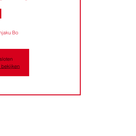
u
njaku Bo
esloten
 bekijken